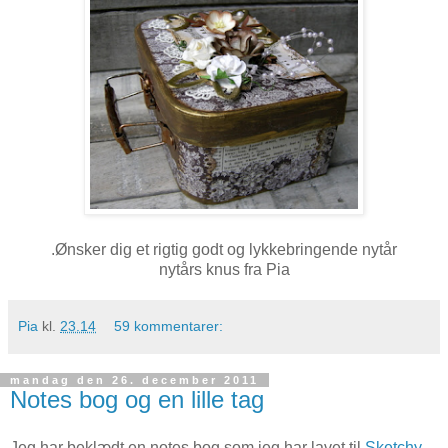
.Ønsker dig et rigtig godt og lykkebringende nytår
nytårs knus fra Pia
Pia
kl.
23.14
59 kommentarer:
mandag den 26. december 2011
Notes bog og en lille tag
Jeg har beklædt en notes bog som jeg har lavet til
Sketchy