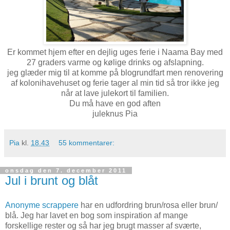
Er kommet hjem efter en dejlig uges ferie i Naama Bay med
27 graders varme og kølige drinks og afslapning.
jeg glæder mig til at komme på blogrundfart men renovering
af kolonihavehuset og ferie tager al min tid så tror ikke jeg
når at lave julekort til familien.
Du må have en god aften
juleknus Pia
Pia
kl.
18.43
55 kommentarer:
onsdag den 7. december 2011
Jul i brunt og blåt
Anonyme scrappere
har en udfordring brun/rosa eller brun/
blå. Jeg har lavet en bog som inspiration af mange
forskellige rester og så har jeg brugt masser af sværte,