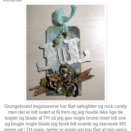
Grungeboard bogstaverne har fået sølvglitter og rock candy
men det er lidt svært at få frem og jeg havde ikke lige de
kogler og blade af TH så jeg gav nogle brune roser lidt sne
og brugte nogle blade jeg fandt lidt sværte og stansede MS
grene ud i TH papir, perler er nogle jeg har fået af min niece