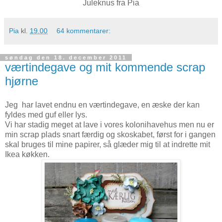
Juleknus fra Pia
Pia
kl.
19.00
64 kommentarer:
søndag den 18. december 2011
værtindegave og mit kommende scrap
hjørne
Jeg har lavet endnu en værtindegave, en æske der kan
fyldes med guf eller lys.
Vi har stadig meget at lave i vores kolonihavehus men nu er
min scrap plads snart færdig og skoskabet, først for i gangen
skal bruges til mine papirer, så glæder mig til at indrette mit
Ikea køkken.