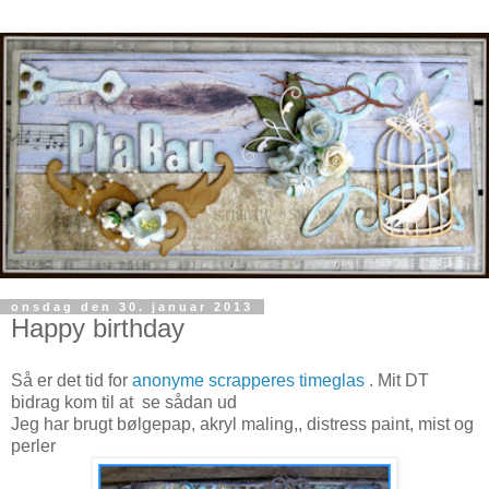
onsdag den 30. januar 2013
Happy birthday
Så er det tid for
anonyme scrapperes timeglas
. Mit DT
bidrag kom til at se sådan ud
Jeg har brugt bølgepap, akryl maling,, distress paint, mist og
perler