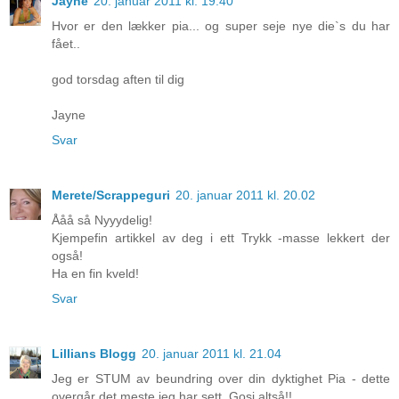
Jayne
20. januar 2011 kl. 19.40
Hvor er den lækker pia... og super seje nye die`s du har
fået..
god torsdag aften til dig
Jayne
Svar
Merete/Scrappeguri
20. januar 2011 kl. 20.02
Ååå så Nyyydelig!
Kjempefin artikkel av deg i ett Trykk -masse lekkert der
også!
Ha en fin kveld!
Svar
Lillians Blogg
20. januar 2011 kl. 21.04
Jeg er STUM av beundring over din dyktighet Pia - dette
overgår det meste jeg har sett. Gosj altså!!