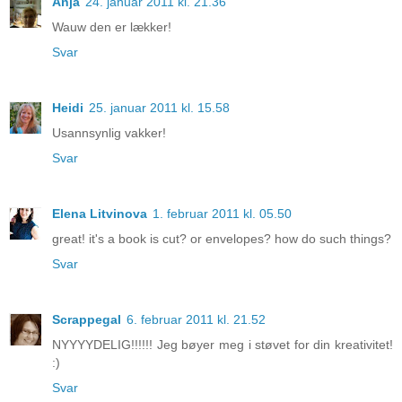
Anja
24. januar 2011 kl. 21.36
Wauw den er lækker!
Svar
Heidi
25. januar 2011 kl. 15.58
Usannsynlig vakker!
Svar
Elena Litvinova
1. februar 2011 kl. 05.50
great! it's a book is cut? or envelopes? how do such things?
Svar
Scrappegal
6. februar 2011 kl. 21.52
NYYYYDELIG!!!!!! Jeg bøyer meg i støvet for din kreativitet!
:)
Svar