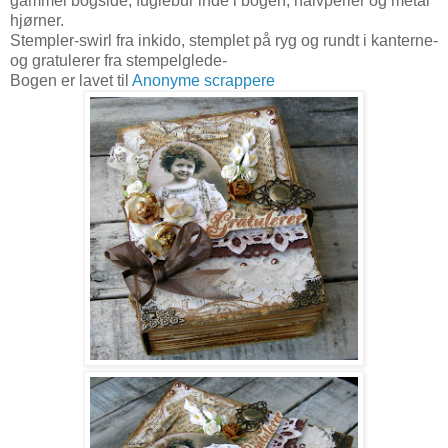
gammel bogside, fuglebur inde i bogen, halvperler og metal
hjørner.
Stempler-swirl fra inkido, stemplet på ryg og rundt i kanterne-
og gratulerer fra stempelglede-
Bogen er lavet til
Anonyme scrappere